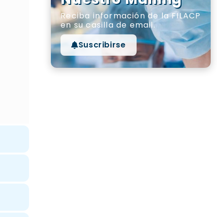
Reciba información de la FILACP
en su casilla de email.
Suscribirse