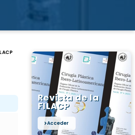
ILACP
Revista de la
FILACP
Acceder